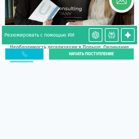
Резюмировать с помощью ИИ
Необходимость легализации в Польше. Окончание
НАЧАТЬ ПОСТУПЛЕНИЕ
PESEL UKR
Статья
В 2026 году участились случаи депортации
украинцев из-за проблем с легальным статусом.
Поэ...
10 апр 2026
5663