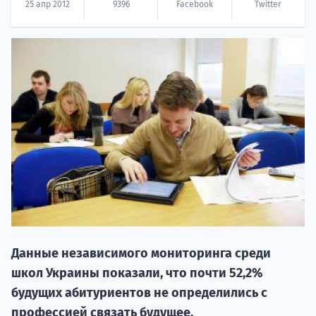
25 апр 2012
9396
Facebook
Twitter
НАБОР О
поступление
Курс
подготов
Данные независимого мониторинга среди
школ Украины показали, что почти 52,2%
По
будущих абитуриентов не определились с
профессией связать будущее.