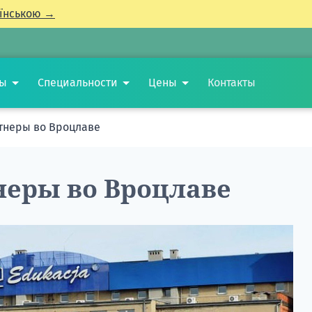
їнською →
ты
Специальности
Цены
Контакты
тнеры во Вроцлаве
неры во Вроцлаве