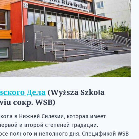
вского Дела
(Wyższa Szkoła
iu сокр. WSB)
школа в Нижней Силезии, которая имеет
ервой и второй степеней градации.
рсе полного и неполного дня. Спецификой WSB