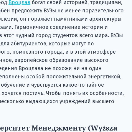
род
Вроцлав
богат своей историей, традициями,
обен предложить ВУЗы не менее поразительного
Силезии, он поражает памятниками архитектуры
рами. Гармоничное соединение истории и
 этот чудный город студентов всего мира. ВУЗы
для абитуриентов, которые могут по
рого, помпезного города, и в этой атмосфере
нное, европейское образование высокого
едения Вроцлава не похожи ни на один
реполнены особой положительной энергетикой,
обучение и чувствуется какое-то тайное
 хочется постичь. Чтобы понять их особенности,
 несколько выдающихся учреждений высшего
ерситет Менеджменту (Wyższa