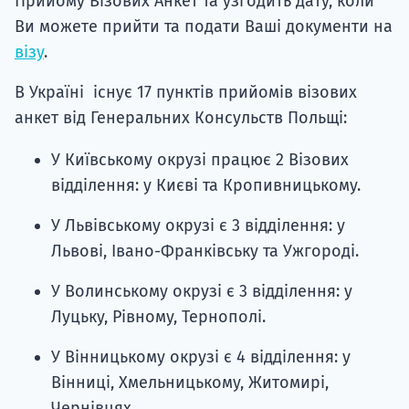
Прийому Візових Анкет та узгодить дату, коли
Ви можете прийти та подати Ваші документи на
візу
.
В Україні існує 17 пунктів прийомів візових
анкет від Генеральних Консульств Польщі:
У Київському окрузі працює 2 Візових
відділення: у Києві та Кропивницькому.
У Львівському окрузі є 3 відділення: у
Львові, Івано-Франківську та Ужгороді.
У Волинському окрузі є 3 відділення: у
Луцьку, Рівному, Тернополі.
У Вінницькому окрузі є 4 відділення: у
Вінниці, Хмельницькому, Житомирі,
Чернівцях.