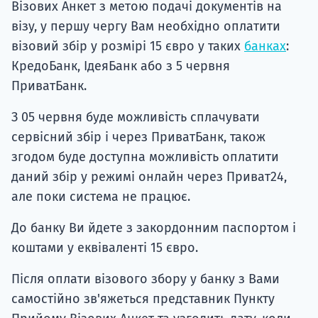
подготов
Візових Анкет з метою подачі документів на
візу, у першу чергу Вам необхідно оплатити
По
візовий збір у розмірі 15 євро у таких
банках
:
КредоБанк, ІдеяБанк або з 5 червня
Подде
ПриватБанк.
З 05 червня буде можливість сплачувати
сервісний збір і через ПриватБанк, також
Ка
згодом буде доступна можливість оплатити
даний збір у режимі онлайн через Приват24,
але поки система не працює.
До банку Ви йдете з закордонним паспортом і
коштами у еквіваленті 15 євро.
Після оплати візового збору у банку з Вами
самостійно зв'яжеться представник Пункту