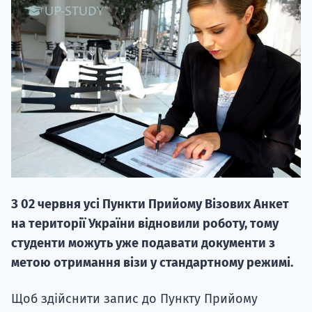
20.09 
З 02 червня усі Пункти Прийому Візових Анкет
на території України відновили роботу, тому
НАБОР О
студенти можуть уже подавати документи з
поступление
метою отримання візи у стандартному режимі.
Курс
Щоб здійснити запис до Пункту Прийому