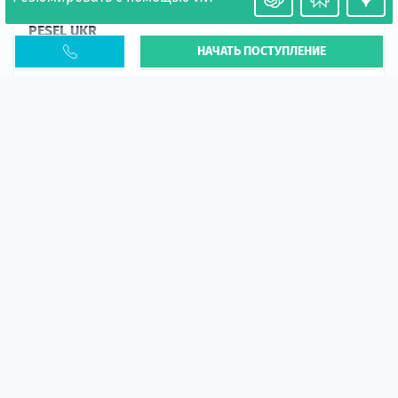
Необходимость легализации в Польше. Окончание
PESEL UKR
НАЧАТЬ ПОСТУПЛЕНИЕ
Статья
В 2026 году участились случаи депортации
украинцев из-за проблем с легальным статусом.
Поэ...
10 апр 2026
5666
центр польского образования
ГИД СТУДЕНТА