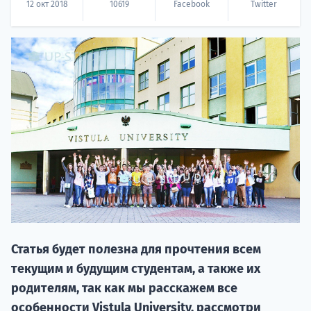
12 окт 2018
10619
Facebook
Twitter
20.09 
НАБОР О
поступление
Статья будет полезна для прочтения всем
текущим и будущим студентам, а также их
родителям, так как мы расскажем все
Курс
особенности Vistula University, рассмотри