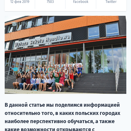
12 фев 2019
7503
Facebook
Twitter
НАБОР О
поступление
Курс
подготов
В данной статье мы поделимся информацией
относительно того, в каких польских городах
По
наиболее перспективно обучаться, а также
какие возможности открываются с