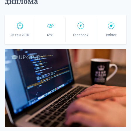
диплома
26 сен 2020
4591
Facebook
Twitter
20.09 
НАБОР О
поступление