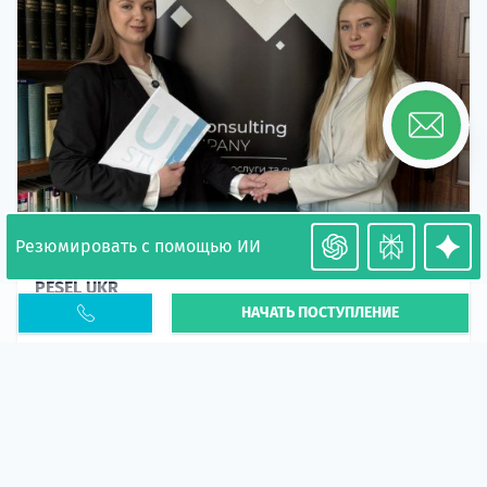
Резюмировать с помощью ИИ
Необходимость легализации в Польше. Окончание
PESEL UKR
НАЧАТЬ ПОСТУПЛЕНИЕ
Статья
В 2026 году участились случаи депортации
украинцев из-за проблем с легальным статусом.
Поэ...
10 апр 2026
5667