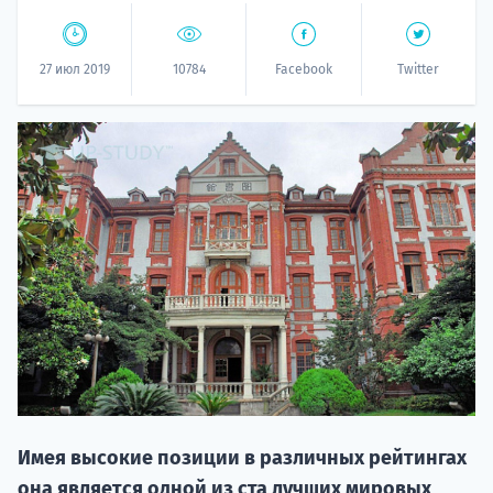
27 июл 2019
10784
Facebook
Twitter
НАБОР О
поступление
Курс
подготов
Имея высокие позиции в различных рейтингах
По
она является одной из ста лучших мировых