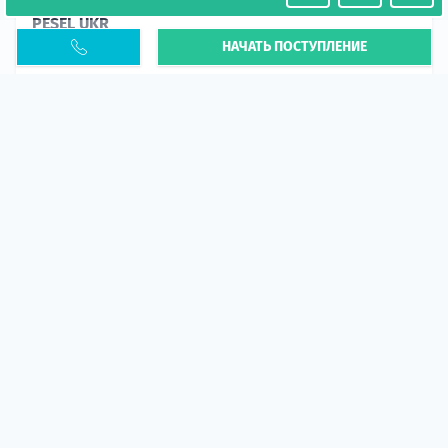
PESEL UKR
НАЧАТЬ ПОСТУПЛЕНИЕ
Статья
В 2026 году участились случаи депортации
украинцев из-за проблем с легальным статусом.
Поэ...
10 апр 2026
5660
центр польского образования
ГИД СТУДЕНТА