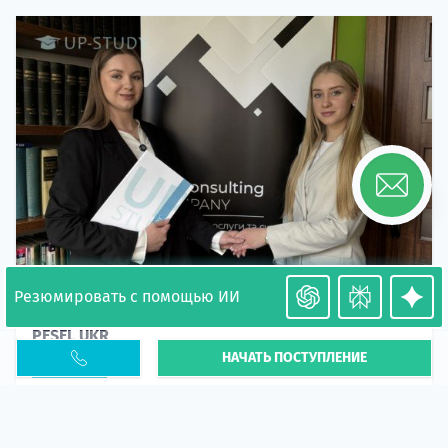
Резюмировать с помощью ИИ
Необходимость легализации в Польше. Окончание
PESEL UKR
НАЧАТЬ ПОСТУПЛЕНИЕ
Статья
В 2026 году участились случаи депортации
украинцев из-за проблем с легальным статусом.
Поэ...