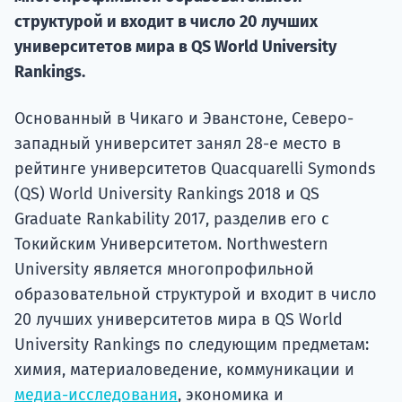
Курс
структурой и входит в число 20 лучших
подготов
университетов мира в QS World University
По
Rankings.
Подде
Основанный в Чикаго и Эванстоне, Северо-
западный университет занял 28-е место в
рейтинге университетов Quacquarelli Symonds
(QS) World University Rankings 2018 и QS
Ка
Graduate Rankability 2017, разделив его с
Токийским Университетом. Northwestern
University является многопрофильной
образовательной структурой и входит в число
20 лучших университетов мира в QS World
University Rankings по следующим предметам:
химия, материаловедение, коммуникации и
медиа-исследования
, экономика и