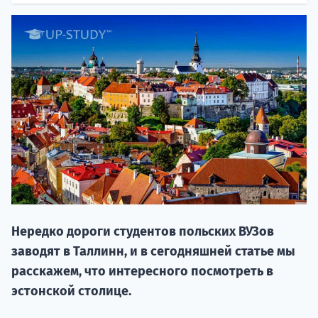
НАБОР О
поступление
Нередко дороги студентов польских ВУЗов
Курс
заводят в Таллинн, и в сегодняшней статье мы
подготов
расскажем, что интересного посмотреть в
По
эстонской столице.