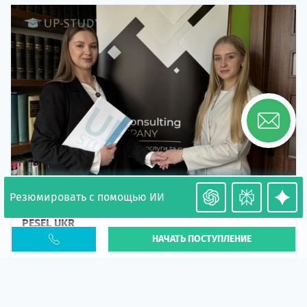
Резюмировать с помощью ИИ
Необходимость легализации в Польше. Окончание
PESEL UKR
НАЧАТЬ ПОСТУПЛЕНИЕ
Статья
В 2026 году участились случаи депортации
украинцев из-за проблем с легальным статусом.
Поэ...