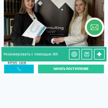
Резюмировать с помощью ИИ
Необходимость легализации в Польше. Окончание
PESEL UKR
НАЧАТЬ ПОСТУПЛЕНИЕ
Статья
В 2026 году участились случаи депортации
украинцев из-за проблем с легальным статусом.
Поэ...
10 апр 2026
5667