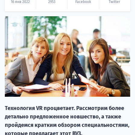
16 янв 2022
2953
Facebook
Twitter
20.09 
НАБОР О
поступление
Технология VR процветает. Рассмотрим более
детально предложенное новшество, а также
пройдемся кратким обзором специальностями,
Курс
которые предлагает этот ВУЗ.