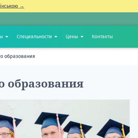
їнською →
ты
Специальности
Цены
Контакты
го образования
о образования