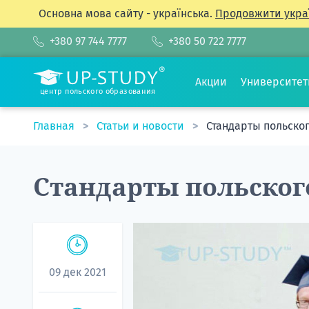
Основна мова сайту - українська.
Продовжити укра
+380 97 744 7777
+380 50 722 7777
Акции
Университе
центр польского образования
Главная
Статьи и новости
Стандарты польско
Стандарты польског
09 дек 2021