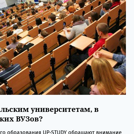
ольским университетам, в
ских ВУЗов?
ого образования UP-STUDY обращают внимание