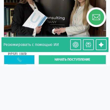
Резюмировать с помощью ИИ
Необходимость легализации в Польше. Окончание
PESEL UKR
НАЧАТЬ ПОСТУПЛЕНИЕ
Статья
В 2026 году участились случаи депортации
украинцев из-за проблем с легальным статусом.
Поэ...
10 апр 2026
5663