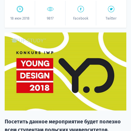
18 июн 2018
9817
Facebook
Twitter
НАБОР О
поступление
Курс
подготов
Посетить данное мероприятие будет полезно
По
всем студентам польских университетов,