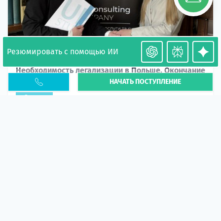
Резюмировать с помощью ИИ
Необходимость легализации в Польше. Окончание
НАЧАТЬ ПОСТУПЛЕНИЕ
PESEL UKR
Статья
В 2026 году участились случаи депортации
украинцев из-за проблем с легальным статусом.
Поэ...
10 апр 2026
5673