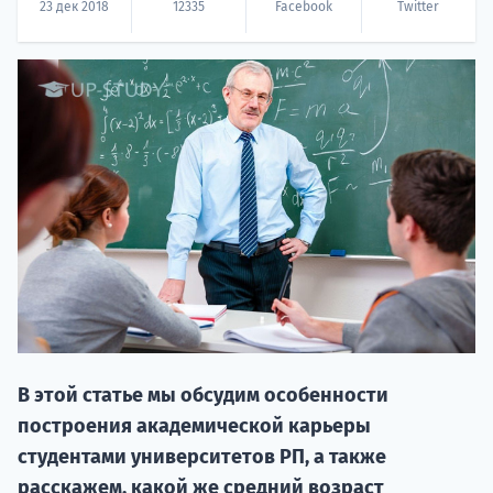
23 дек 2018
12335
Facebook
Twitter
20.09 
НАБОР О
поступление
В этой статье мы обсудим особенности
построения академической карьеры
студентами университетов РП, а также
Курс
расскажем, какой же средний возраст