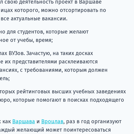
л свою деятельность проект в Варшаве
аницах которого, можно отсортировать по
 все актуальные вакансии.
о для студентов, которые желают
ное от учебы, время;
ах ВУЗов. Зачастую, на таких досках
ее их представителями расклеиваются
ансиях, с требованиями, которым должен
ель;
оторых рейтинговых высших учебных заведениях
юро, которые помогают в поисках подходящего
х как
Варшава
и
Вроцлав
, раз в год организуют
каждый желающий может поинтересоваться