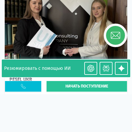
Резюмировать с помощью ИИ
Необходимость легализации в Польше. Окончание
PESEL UKR
НАЧАТЬ ПОСТУПЛЕНИЕ
Статья
В 2026 году участились случаи депортации
украинцев из-за проблем с легальным статусом.
Поэ...
10 апр 2026
5667