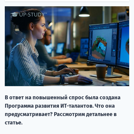
20.09 
В ответ на повышенный спрос была создана
НАБОР О
Программа развития ИТ-талантов. Что она
поступление
предусматривает? Рассмотрим детальнее в
статье.
Курс