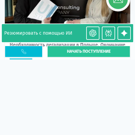
Резюмировать с помощью ИИ
Необходимость легализации в Польше. Окончание
НАЧАТЬ ПОСТУПЛЕНИЕ
PESEL UKR
Статья
В 2026 году участились случаи депортации
украинцев из-за проблем с легальным статусом.
Поэ...
10 апр 2026
5673