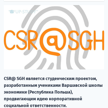
20.09 
CSR@ SGH является студенческим проектом,
НАБОР О
разработанным учениками Варшавской школы
поступление
экономики (Республика Польша),
продвигающим идею корпоративной
Курс
социальной ответственности.