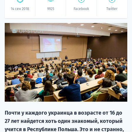
14 сен 2018
9925
Facebook
Twitter
НАБОР О
поступление
Курс
подготов
Почти у каждого украинца в возрасте от 16 до
27 лет найдется хоть один знакомый, который
По
учится в Республике Польша. Это и не странно,