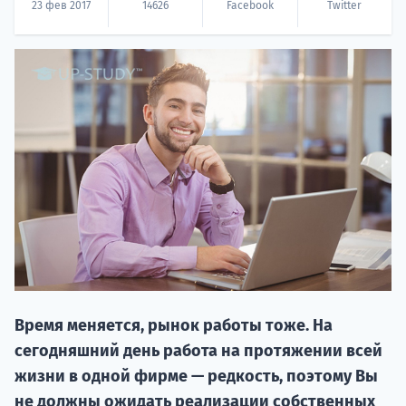
23 фев 2017
14626
Facebook
Twitter
20.09 
НАБОР О
поступление
Время меняется, рынок работы тоже. На
сегодняшний день работа на протяжении всей
жизни в одной фирме — редкость, поэтому Вы
Курс
не должны ожидать реализации собственных