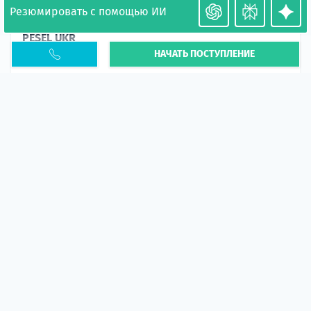
Резюмировать с помощью ИИ
Необходимость легализации в Польше. Окончание
PESEL UKR
НАЧАТЬ ПОСТУПЛЕНИЕ
Статья
В 2026 году участились случаи депортации
украинцев из-за проблем с легальным статусом.
Поэ...
10 апр 2026
5673
центр польского образования