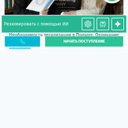
Резюмировать с помощью ИИ
Необходимость легализации в Польше. Окончание
НАЧАТЬ ПОСТУПЛЕНИЕ
PESEL UKR
Статья
В 2026 году участились случаи депортации
украинцев из-за проблем с легальным статусом.
Поэ...
10 апр 2026
5673
центр польского образования