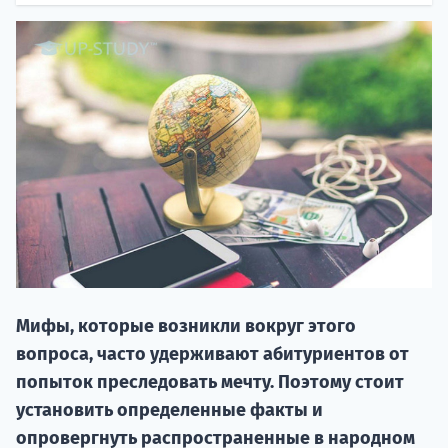
20.09 
Мифы, которые возникли вокруг этого
НАБОР О
вопроса, часто удерживают абитуриентов от
поступление
попыток преследовать мечту. Поэтому стоит
установить определенные факты и
Курс
опровергнуть распространенные в народном