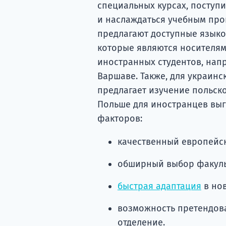
специальных курсах, поступ
и наслаждаться учебным проц
предлагают доступные языко
которые являются носителям
иностранных студентов, нап
Варшаве. Также, для украинс
предлагает изучение польск
Польше для иностранцев выг
факторов:
качественный европейск
обширный выбор факуль
быстрая адаптация
в нов
возможность претендова
отделение.