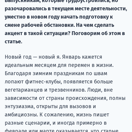
Выпускникам, которые трудоустроились, но
Подде
разочаровались в текущем месте деятельности,
уместно в новом году начать подготовку к
смене рабочей обстановки. На чем сделать
акцент в такой ситуации? Поговорим об этом в
Ка
статье.
Новый год — новый я. Январь кажется
идеальным месяцем для перемен в жизни.
Благодаря зимним праздникам по швам
лопают фитнес-клубы, появляется больше
вегетарианцев и трезвенников. Люди, вне
зависимости от страны происхождения, полны
энтузиазма, открыты для вызовов и
амбициозны. К сожалению, жизнь пишет
разные сценарии, и иногда примерно в
феврале или марте оказывается, что старые