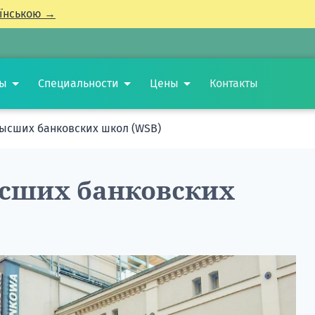
їнською →
ты
Специальности
Цены
Контакты
ысших банковских школ (WSB)
ысших банковских