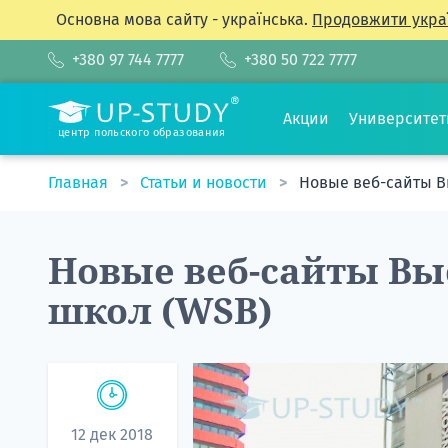
Основна мова сайту - українська.
Продовжити укра
+380 97 744 7777
+380 50 722 7777
Акции
Университе
центр польского образования
Главная
Статьи и новости
Новые веб-сайты В
Новые веб-сайты В
школ (WSB)
12 дек 2018