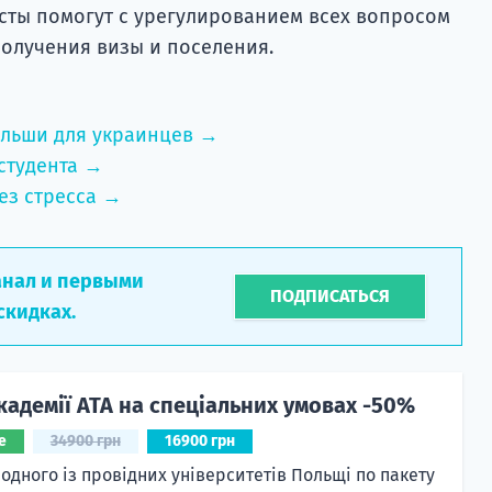
исты помогут с урегулированием всех вопросом
получения визы и поселения.
ольши для украинцев →
студента →
ез стресса →
анал и первыми
ПОДПИСАТЬСЯ
скидках.
кадемії ATA на спеціальних умовах -50%
е
34900 грн
16900 грн
 одного із провідних університетів Польщі по пакету