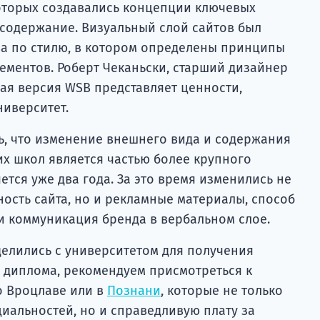
оторых создавались концепции ключевых
 содержание. Визуальный слой сайтов был
ва по стилю, в котором определены принципы
ментов. Роберт Чеканьски, старший дизайнер
овая версия WSB представляет ценности,
ниверситет.
ь, что изменение внешнего вида и содержания
их школ является частью более крупного
ется уже два года. За это время изменились не
ость сайта, но и рекламные материалы, способ
 коммуникация бренда в вербальном слое.
делились с университетом для получения
 диплома, рекомендуем присмотреться к
о Вроцлаве или в
Познани
, которые не только
альностей, но и справедливую плату за