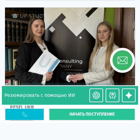
Резюмировать с помощью ИИ
Необходимость легализации в Польше. Окончание
PESEL UKR
НАЧАТЬ ПОСТУПЛЕНИЕ
Статья
В 2026 году участились случаи депортации
украинцев из-за проблем с легальным статусом.