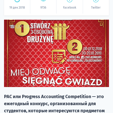
19 дек 2018
9736
Facebook
Twitter
20.09 
НАБОР О
поступление
PAC или Progress Accounting Competition — это
ежегодный конкурс, организованный для
студентов, которые интересуются предметом