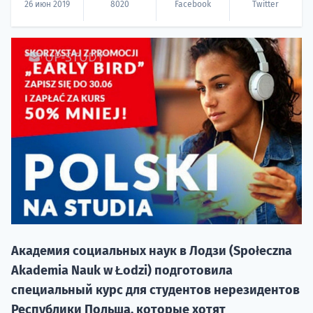
26 июн 2019
8020
Facebook
Twitter
20.09 
НАБОР О
поступление
Академия социальных наук в Лодзи (Społeczna
Akademia Nauk w Łodzi) подготовила
специальный курс для студентов нерезидентов
Курс
Республики Польша, которые хотят