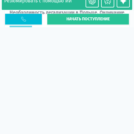
Резюмировать с помощью ИИ
Необходимость легализации в Польше. Окончание
НАЧАТЬ ПОСТУПЛЕНИЕ
PESEL UKR
Статья
В 2026 году участились случаи депортации
украинцев из-за проблем с легальным статусом.
Поэ...
10 апр 2026
5666
центр польского образования