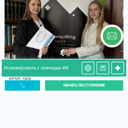
Резюмировать с помощью ИИ
Необходимость легализации в Польше. Окончание
PESEL UKR
НАЧАТЬ ПОСТУПЛЕНИЕ
Статья
В 2026 году участились случаи депортации
украинцев из-за проблем с легальным статусом.
Поэ...
10 апр 2026
5669