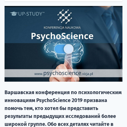
20.09 
Варшавская конференция по психологическим
НАБОР О
инновациям PsychoScience 2019 призвана
поступление
помочь тем, кто хотел бы представить
результаты предыдущих исследований более
Курс
широкой группе. Обо всех деталях читайте в