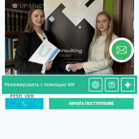
Резюмировать с помощью ИИ
Необходимость легализации в Польше. Окончание
PESEL UKR
НАЧАТЬ ПОСТУПЛЕНИЕ
Статья
В 2026 году участились случаи депортации
украинцев из-за проблем с легальным статусом.
Поэ...