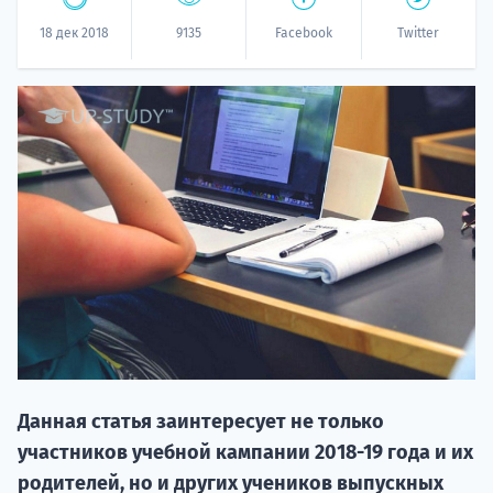
18 дек 2018
9135
Facebook
Twitter
НАБОР О
поступление
Курс
подготов
Данная статья заинтересует не только
участников учебной кампании 2018-19 года и их
По
родителей, но и других учеников выпускных