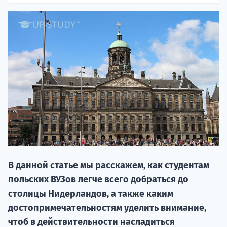
НАБОР О
поступление
В данной статье мы расскажем, как студентам
Курс
польских ВУЗов легче всего добраться до
подготов
столицы Нидерландов, а также каким
По
достопримечательностям уделить внимание,
чтоб в действительности насладиться