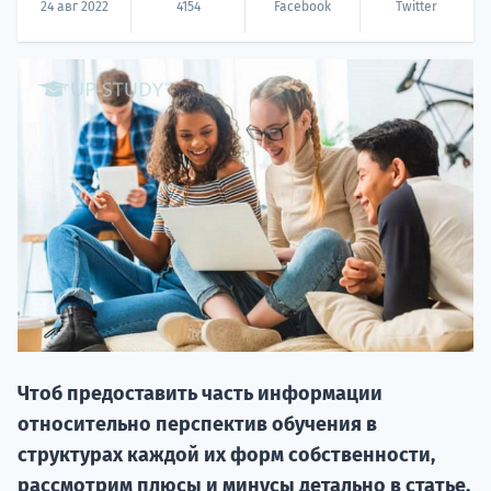
24 авг 2022
4154
Facebook
Twitter
20.09 
НАБОР О
поступление
Чтоб предоставить часть информации
относительно перспектив обучения в
структурах каждой их форм собственности,
Курс
рассмотрим плюсы и минусы детально в статье.