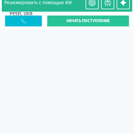
Резюмировать с помощью ИИ
Необходимость легализации в Польше. Окончание
PESEL UKR
НАЧАТЬ ПОСТУПЛЕНИЕ
Статья
В 2026 году участились случаи депортации
украинцев из-за проблем с легальным статусом.
Поэ...
10 апр 2026
5669
центр польского образования