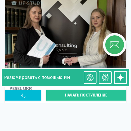
Резюмировать с помощью ИИ
Необходимость легализации в Польше. Окончание
PESEL UKR
НАЧАТЬ ПОСТУПЛЕНИЕ
Статья
В 2026 году участились случаи депортации
украинцев из-за проблем с легальным статусом.
Поэ...