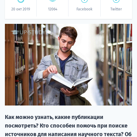
20 окт 2019
12064
Facebook
Twitter
20.09 
НАБОР О
поступление
Как можно узнать, какие публикации
посмотреть? Кто способен помочь при поиске
источников для написания научного текста? Об