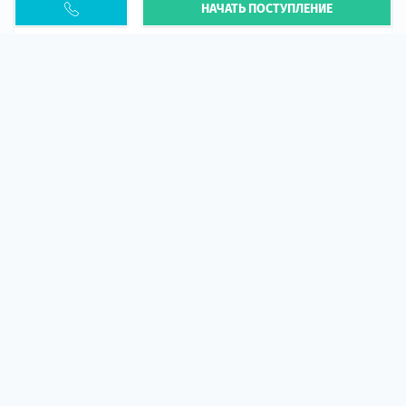
НАЧАТЬ ПОСТУПЛЕНИЕ
Статья
В 2026 году участились случаи депортации
украинцев из-за проблем с легальным статусом.
Поэ...
10 апр 2026
5672
центр польского образования
ГИД СТУДЕНТА
НУЖНА ПОМОЩЬ?