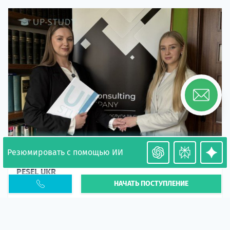
Резюмировать с помощью ИИ
Необходимость легализации в Польше. Окончание
PESEL UKR
НАЧАТЬ ПОСТУПЛЕНИЕ
Статья
В 2026 году участились случаи депортации
украинцев из-за проблем с легальным статусом.
Поэ...