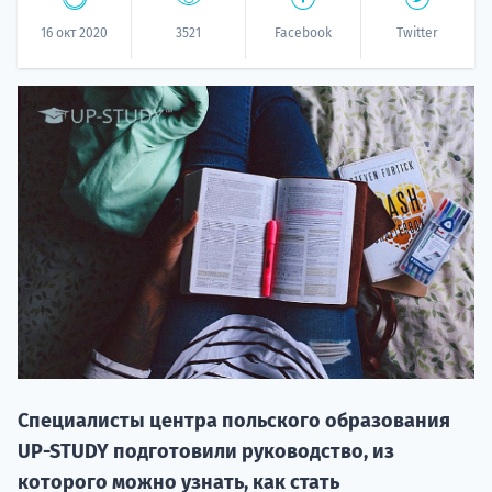
16 окт 2020
3521
Facebook
Twitter
НАБОР О
поступление
Курс
подготов
Специалисты центра польского образования
UP-STUDY подготовили руководство, из
По
которого можно узнать, как стать