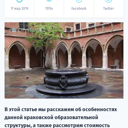
17 мар 2019
15154
Facebook
Twitter
20.09 
НАБОР О
поступление
В этой статье мы расскажем об особенностях
данной краковской образовательной
структуры, а также рассмотрим стоимость