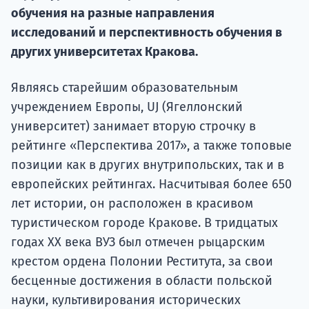
Курс
обучения на разные направления
подготов
исследований и перспективность обучения в
других университетах Кракова.
По
Подде
Являясь старейшим образовательным
учреждением Европы, UJ (Ягеллонский
университет) занимает вторую строчку в
рейтинге «Перспектива 2017», а также топовые
Ка
позиции как в других внутрипольских, так и в
европейских рейтингах. Насчитывая более 650
лет истории, он расположен в красивом
туристическом городе Кракове. В тридцатых
годах XX века ВУЗ был отмечен рыцарским
крестом ордена Полонии Реститута, за свои
бесценные достижения в области польской
науки, культивирования исторических