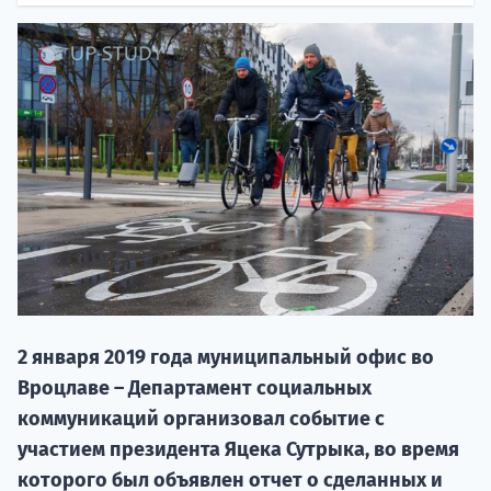
НАБОР О
поступление
2 января 2019 года муниципальный офис во
Курс
Вроцлаве – Департамент социальных
подготов
коммуникаций организовал событие с
По
участием президента Яцека Сутрыка, во время
которого был объявлен отчет о сделанных и