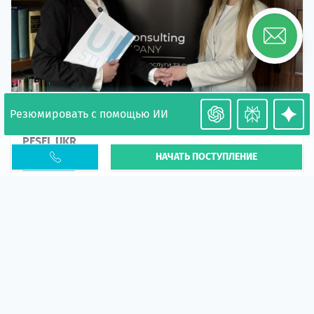
Резюмировать с помощью ИИ
Необходимость легализации в Польше. Окончание
PESEL UKR
НАЧАТЬ ПОСТУПЛЕНИЕ
Статья
В 2026 году участились случаи депортации
украинцев из-за проблем с легальным статусом.
Поэ...
10 апр 2026
5664