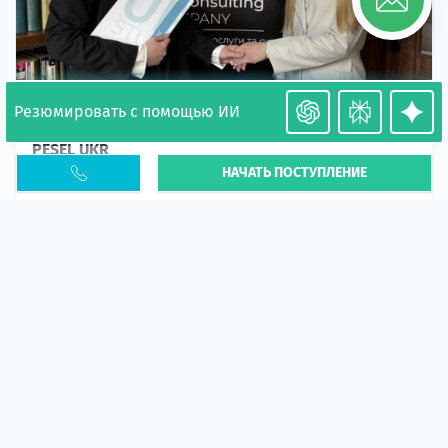
Резюмировать с помощью ИИ
Необходимость легализации в Польше. Окончание
PESEL UKR
НАЧАТЬ ПОСТУПЛЕНИЕ
Статья
В 2026 году участились случаи депортации
украинцев из-за проблем с легальным статусом.
Поэ...
10 апр 2026
5664
центр польского образования