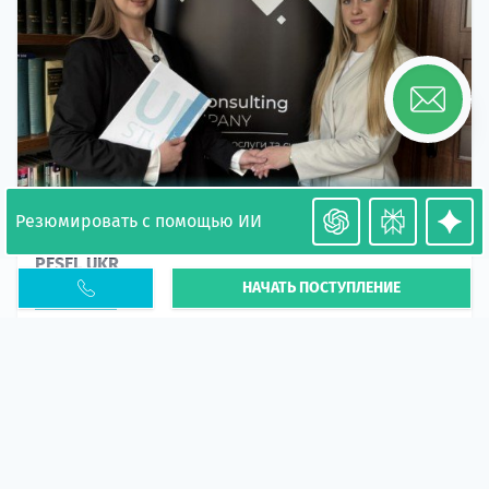
Резюмировать с помощью ИИ
Необходимость легализации в Польше. Окончание
PESEL UKR
НАЧАТЬ ПОСТУПЛЕНИЕ
Статья
В 2026 году участились случаи депортации
украинцев из-за проблем с легальным статусом.
Поэ...
10 апр 2026
5666