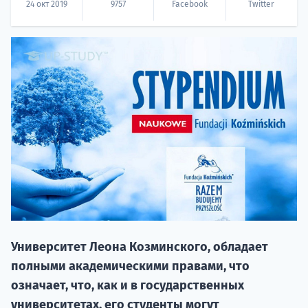
24 окт 2019
9757
Facebook
Twitter
20.09 
НАБОР О
поступление
Университет Леона Козминского, обладает
полными академическими правами, что
означает, что, как и в государственных
Курс
университетах, его студенты могут