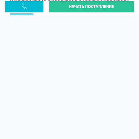
НАЧАТЬ ПОСТУПЛЕНИЕ
PESEL UKR
Статья
В 2026 году участились случаи депортации
украинцев из-за проблем с легальным статусом.
Поэ...
10 апр 2026
5663
центр польского образования
ГИД СТУДЕНТА