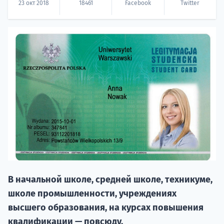
23 окт 2018
18461
Facebook
Twitter
НАБОР О
поступление
Курс
подготов
В начальной школе, средней школе, техникуме,
школе промышленности, учреждениях
По
высшего образования, на курсах повышения
квалификации — повсюду.