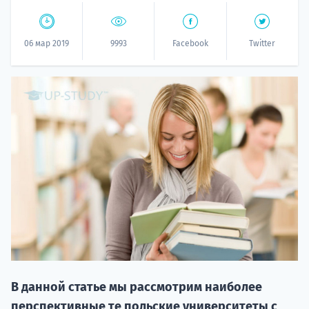
06 мар 2019
9993
Facebook
Twitter
20.09 
НАБОР О
поступление
В данной статье мы рассмотрим наиболее
перспективные те польские университеты с