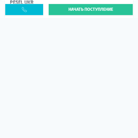
PESEL UKR
НАЧАТЬ ПОСТУПЛЕНИЕ
Статья
В 2026 году участились случаи депортации
украинцев из-за проблем с легальным статусом.
Поэ...
10 апр 2026
5664
центр польского образования
ГИД СТУДЕНТА