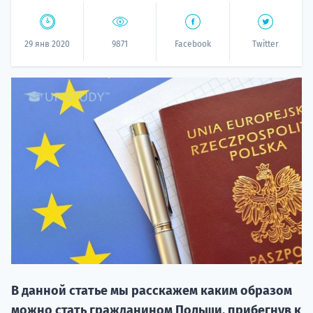
29 янв 2020
9871
Facebook
Twitter
НАБОР О
поступление
Курс
подготов
В данной статье мы расскажем каким образом
По
можно стать гражданином Польши, прибегнув к