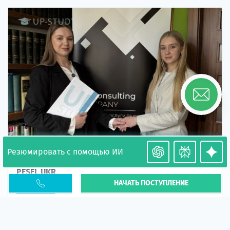
Резюмировать с помощью ИИ
Необходимость легализации в Польше. Окончание
PESEL UKR
НАЧАТЬ ПОСТУПЛЕНИЕ
Статья
В 2026 году участились случаи депортации
украинцев из-за проблем с легальным статусом.
Поэ...