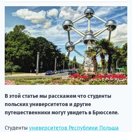
НАБОР О
поступление
В этой статье мы расскажем что студенты
Курс
польских университетов и другие
подготов
путешественники могут увидеть в Брюсселе.
По
Студенты
университетов Республики Польша