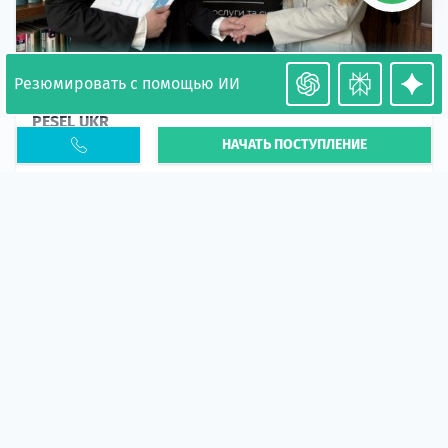
Резюмировать с помощью ИИ
Необходимость легализации в Польше. Окончание
PESEL UKR
НАЧАТЬ ПОСТУПЛЕНИЕ
Статья
В 2026 году участились случаи депортации
украинцев из-за проблем с легальным статусом.
Поэ...
10 апр 2026
5660
центр польского образования