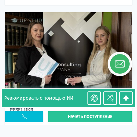
Резюмировать с помощью ИИ
Необходимость легализации в Польше. Окончание
PESEL UKR
НАЧАТЬ ПОСТУПЛЕНИЕ
Статья
В 2026 году участились случаи депортации
украинцев из-за проблем с легальным статусом.