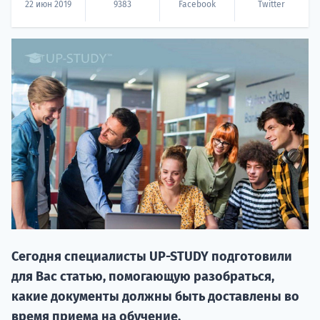
22 июн 2019
9383
Facebook
Twitter
20.09 
НАБОР О
поступление
Сегодня специалисты UP-STUDY подготовили
для Вас статью, помогающую разобраться,
какие документы должны быть доставлены во
Курс
время приема на обучение.