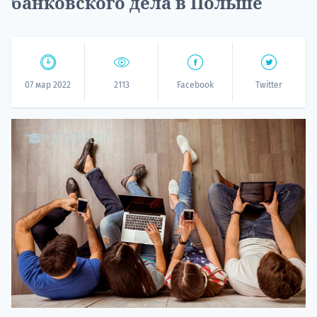
банковского дела в Польше
07 мар 2022
2113
Facebook
Twitter
НАБОР О
поступление
Курс
подготов