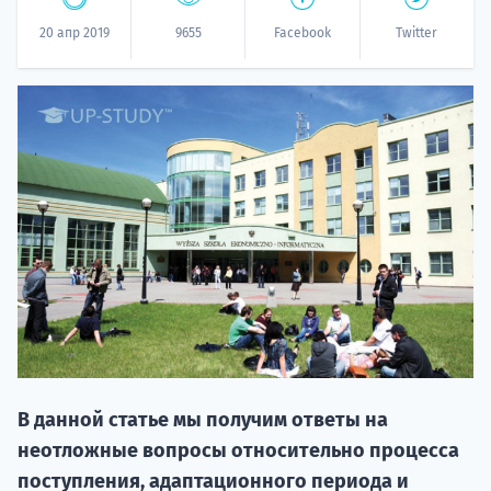
20 апр 2019
9655
Facebook
Twitter
20.09 
НАБОР О
поступление
В данной статье мы получим ответы на
неотложные вопросы относительно процесса
поступления, адаптационного периода и