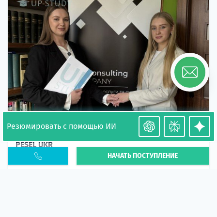
Резюмировать с помощью ИИ
Необходимость легализации в Польше. Окончание
PESEL UKR
НАЧАТЬ ПОСТУПЛЕНИЕ
Статья
В 2026 году участились случаи депортации
украинцев из-за проблем с легальным статусом.
Поэ...