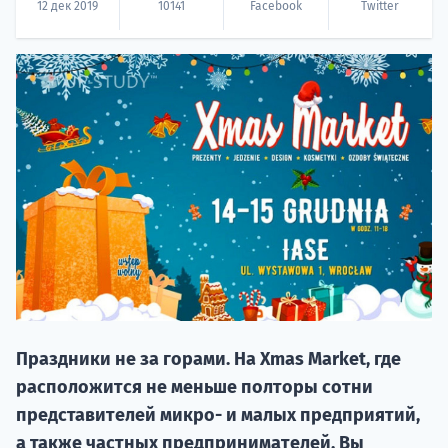
12 дек 2019
10141
Facebook
Twitter
20.09 
НАБОР О
поступление
Праздники не за горами. На Xmas Market, где
расположится не меньше полторы сотни
представителей микро- и малых предприятий,
Курс
а также частных предпринимателей, Вы