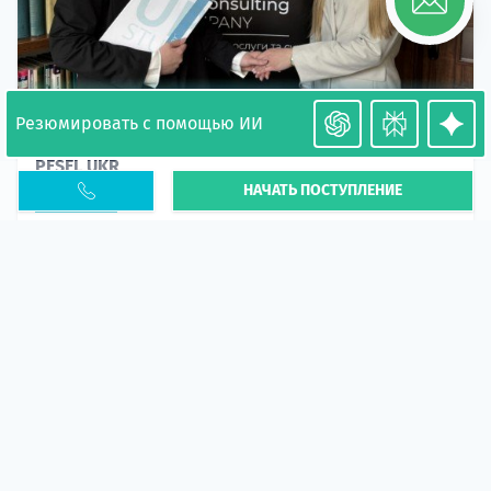
Резюмировать с помощью ИИ
Необходимость легализации в Польше. Окончание
PESEL UKR
НАЧАТЬ ПОСТУПЛЕНИЕ
Статья
В 2026 году участились случаи депортации
украинцев из-за проблем с легальным статусом.
Поэ...
10 апр 2026
5674
центр польского образования