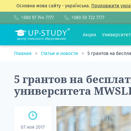
Основна мова сайту - українська.
Продовжити укра
+380 97 744 7777
+380 50 722 7777
Акции
Университе
центр польского образования
Главная
Статьи и новости
5 грантов на беспл
5 грантов на беспла
университета MWSLI
07 ноя 2017