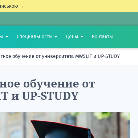
їнською →
ты
Специальности
Цены
Контакты
атное обучение от университета MWSLIT и UP-STUDY
тное обучение от
T и UP-STUDY