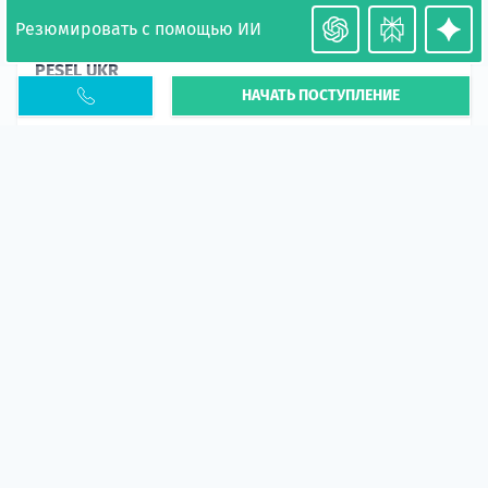
Резюмировать с помощью ИИ
Необходимость легализации в Польше. Окончание
PESEL UKR
НАЧАТЬ ПОСТУПЛЕНИЕ
Статья
В 2026 году участились случаи депортации
украинцев из-за проблем с легальным статусом.
Поэ...
10 апр 2026
5665
центр польского образования