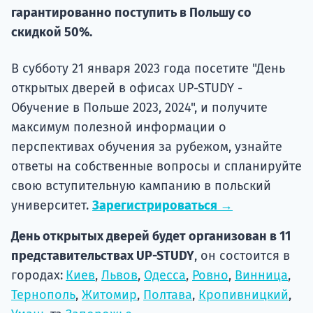
Подде
гарантированно поступить в Польшу со
скидкой 50%.
В субботу 21 января 2023 года посетите "День
Ка
открытых дверей в офисах UP-STUDY -
Обучение в Польше 2023, 2024", и получите
максимум полезной информации о
перспективах обучения за рубежом, узнайте
ответы на собственные вопросы и спланируйте
свою вступительную кампанию в польский
университет.
Зарегистрироваться →
День открытых дверей будет организован в 11
представительствах UP-STUDY
, он состоится в
городах:
Киев
,
Львов
,
Одесса
,
Ровно
,
Винница
,
Тернополь
,
Житомир
,
Полтава
,
Кропивницкий
,