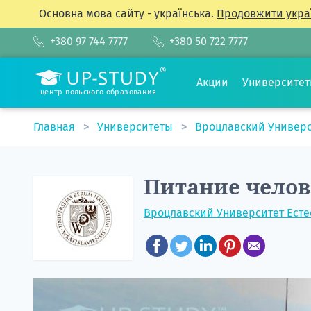
Основна мова сайту - українська.
Продовжити укра
+380 97 744 7777
+380 50 722 7777
Акции
Университе
центр польского образования
Главная
Университеты
Вроцлавский Универс
Питание челов
Вроцлавский Университет Есте