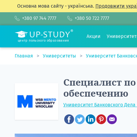
Основна мова сайту - українська.
Продовжити укра
+380 97 744 7777
+380 50 722 7777
Акции
Университе
центр польского образования
Главная
Университеты
Университет Банковс
Специалист по
обеспечению
Университет Банковского Дела