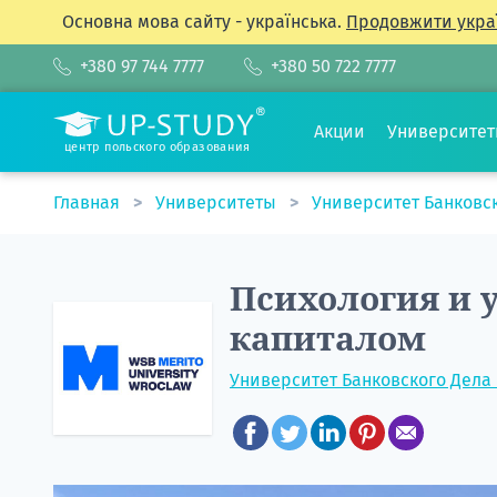
Основна мова сайту - українська.
Продовжити укра
+380 97 744 7777
+380 50 722 7777
Акции
Университе
центр польского образования
Главная
Университеты
Университет Банковс
Психология и 
капиталом
Университет Банковского Дела