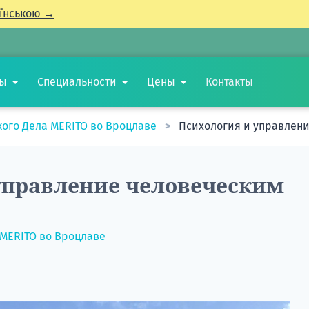
їнською →
ты
Специальности
Цены
Контакты
кого Дела MERITO во Вроцлаве
Психология и управлен
управление человеческим
 MERITO во Вроцлаве