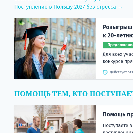
Поступление в Польшу 2027 без стресса →
Розыгрыш 
к 20-лети
Предложени
Для всех уча
конкурсе пря
Действует от 
ПОМОЩЬ ТЕМ, КТО ПОСТУПАЕ
Помощь пр
Поступаете в
поступлении?