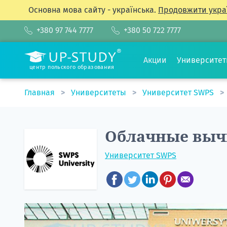
Основна мова сайту - українська.
Продовжити укра
+380 97 744 7777
+380 50 722 7777
Акции
Университе
центр польского образования
Главная
Университеты
Университет SWPS
Облачные выч
Университет SWPS